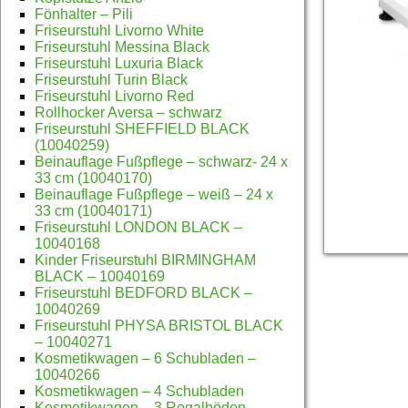
Fönhalter – Pili
Friseurstuhl Livorno White
Friseurstuhl Messina Black
Friseurstuhl Luxuria Black
Friseurstuhl Turin Black
Friseurstuhl Livorno Red
Rollhocker Aversa – schwarz
Friseurstuhl SHEFFIELD BLACK
(10040259)
Beinauflage Fußpflege – schwarz- 24 x
33 cm (10040170)
Beinauflage Fußpflege – weiß – 24 x
33 cm (10040171)
Friseurstuhl LONDON BLACK –
10040168
Kinder Friseurstuhl BIRMINGHAM
BLACK – 10040169
Friseurstuhl BEDFORD BLACK –
10040269
Friseurstuhl PHYSA BRISTOL BLACK
– 10040271
Kosmetikwagen – 6 Schubladen –
10040266
Kosmetikwagen – 4 Schubladen
Kosmetikwagen – 3 Regalböden –