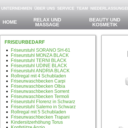
Products of Physa Wellness
Springe zum Inhalt
UNTERNEHMEN
ÜBER UNS
SERVICE
TEAM
NIEDERLASSUNGE
RELAX UND
BEAUTY UND
HOME
MASSAGE
KOSMETIK
FRISEURBEDARF
Bei
Friseurstuhl SORANO SH-61
Friseurstuhl MONZA BLACK
Friseurstuhl TERNI BLACK
cm
Friseurstuhl UDINE BLACK
Friseurstuhl ANDRIA BLACK
Rollregal mit 4 Schubladen
Friseurwaschbecken Carpi
Friseurwaschbecken Olbia
Friseurwaschbecken Sorrent
Friseurwaschbecken Termoli
Friseurstuhl Florenz in Schwarz
Friseurstuhl Salerno in Schwarz
Rollregal mit 5 Schubladen
Friseurwaschbecken Trapani
Kindersitzerhöhung Torus
Kopfstütze Anzio