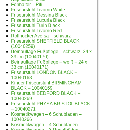
Fönhalter – Pili
Friseurstuhl Livorno White
Friseurstuhl Messina Black
Friseurstuhl Luxuria Black
Friseurstuhl Turin Black
Friseurstuhl Livorno Red
Rollhocker Aversa – schwarz
Friseurstuhl SHEFFIELD BLACK
(10040259)
Beinauflage Fußpflege – schwarz- 24 x
33 cm (10040170)
Beinauflage Fußpflege – weiß – 24 x
33 cm (10040171)
Friseurstuhl LONDON BLACK –
10040168
Kinder Friseurstuhl BIRMINGHAM
BLACK – 10040169
Friseurstuhl BEDFORD BLACK –
10040269
Friseurstuhl PHYSA BRISTOL BLACK
– 10040271
Kosmetikwagen – 6 Schubladen –
10040266
Kosmetikwagen – 4 Schubladen
Kosmetikwagen – 3 Regalböden –