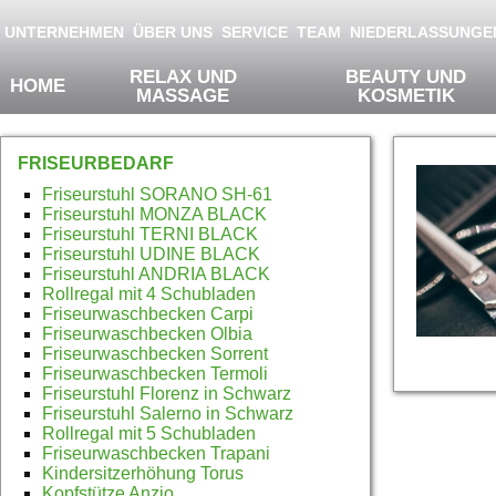
Products of Physa Wellness
Springe zum Inhalt
UNTERNEHMEN
ÜBER UNS
SERVICE
TEAM
NIEDERLASSUNGE
RELAX UND
BEAUTY UND
HOME
MASSAGE
KOSMETIK
FRISEURBEDARF
Fri
Friseurstuhl SORANO SH-61
Friseurstuhl MONZA BLACK
Friseurstuhl TERNI BLACK
Friseurstuhl UDINE BLACK
Friseurstuhl ANDRIA BLACK
Rollregal mit 4 Schubladen
Friseurwaschbecken Carpi
Friseurwaschbecken Olbia
Friseurwaschbecken Sorrent
Friseurwaschbecken Termoli
Friseurstuhl Florenz in Schwarz
Friseurstuhl Salerno in Schwarz
Rollregal mit 5 Schubladen
Friseurwaschbecken Trapani
Kindersitzerhöhung Torus
Kopfstütze Anzio