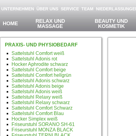
Products of Physa Wellness
Springe zum Inhalt
UNTERNEHMEN
ÜBER UNS
SERVICE
TEAM
NIEDERLASSUNGE
RELAX UND
BEAUTY UND
HOME
MASSAGE
KOSMETIK
PRAXIS- UND PHYSIOBEDARF
Sa
Sattelstuhl Comfort weiß
Sattelstuhl Adonis rot
Hocker Aphrodite schwarz
Sattelstuhl Comfort beige
Sattelstuhl Comfort hellgrün
Sattelstuhl Adonis schwarz
Sattelstuhl Adonis beige
Sattelstuhl Adonis weiß
Sattelstuhl Relaxy weiß
Sattelstuhl Relaxy schwarz
Sattelstuhl Comfort Schwarz
Sattelstuhl Comfort Blau
Hocker Simplex weiß
Friseurstuhl SORANO SH-61
Friseurstuhl MONZA BLACK
Friseurstuhl TERNI BLACK