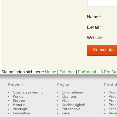
Name
*
E-Mail
*
Website
Sie befinden sich here:
Home
|
Zubehör
|
Fußpedal – 8 Pin St
Service
Physa
Produ
Qualitätssicherung
Unternehmen
Prod
Kunden
Über uns
Prod
Service
Vision
Prod
Historie
Nachhaltigkeit
Prod
Ideologie
Philosophie
Tech
Innovation
Ziele
Vera