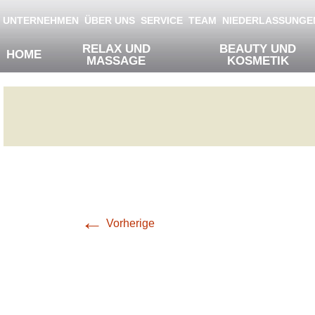
Products of Physa Wellness
Springe zum Inhalt
UNTERNEHMEN
ÜBER UNS
SERVICE
TEAM
NIEDERLASSUNGE
RELAX UND
BEAUTY UND
HOME
MASSAGE
KOSMETIK
expondo-link
←
Vorherige