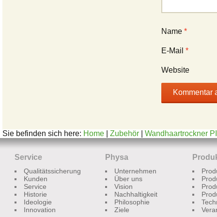
Name
*
E-Mail
*
Website
Sie befinden sich here:
Home
|
Zubehör
|
Wandhaartrockner P
Service
Physa
Produ
Qualitätssicherung
Unternehmen
Prod
Kunden
Über uns
Prod
Service
Vision
Prod
Historie
Nachhaltigkeit
Prod
Ideologie
Philosophie
Tech
Innovation
Ziele
Vera