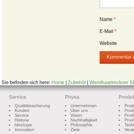
Name
*
E-Mail
*
Website
Sie befinden sich here:
Home
|
Zubehör
|
Wandhaartrockner S
Service
Physa
Produ
Qualitätssicherung
Unternehmen
Prod
Kunden
Über uns
Prod
Service
Vision
Prod
Historie
Nachhaltigkeit
Prod
Ideologie
Philosophie
Tech
Innovation
Ziele
Vera